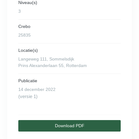
Niveau(s)
3
Crebo
25835
Locatie(s)
Langeweg 111, Sommelsdijk
Prins Alexanderlaan 55, Rotterdam
Publicatie
14 december 2022
(versie 1)
Download PDF