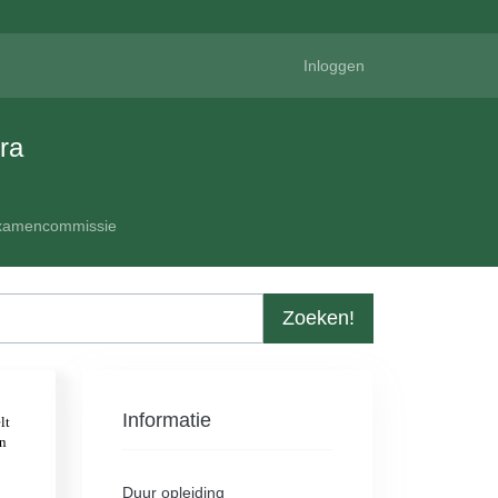
Inloggen
ra
xamencommissie
Zoeken!
Informatie
Duur opleiding